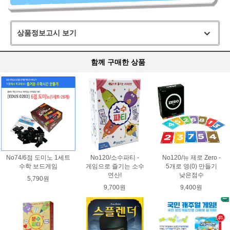
상품정보고시 보기
함께 구매한 상품
No74/6점 도미노 1세트
No120/소수파티 -
No120/뉴 제로 Zero -
수학 보드게임
게임으로 즐기는 소수
5개로 영(0) 만들기
연산!
낮은점수
5,790원
9,700원
9,400원