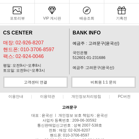
포토리뷰
VIP 게시판
배송조회
기획전
CS CENTER
BANK INFO
매장: 02-926-8207
예금주 : 고려문구(윤국선)
핸드폰: 010-3706-8597
국민은행
팩스: 02-924-0046
512601-01-231686
평일: 오전9시~오후8시
예금주 :고려문구(윤국선)
토요일: 오전9시~오후3시
고객센터 연결
비회원 1:1 문의
이용안내
이용약관
개인정보처리방침
PC버전
고려문구
대표 : 윤국선 ㅣ 개인정보 보호 책임자 : 윤국선
사업자 등록번호 : 209-06-30592
통신판매업신고번호 : 성북 2007-538호
전화 : 매장: 02-926-8207
핸드폰: 010-3706-8597