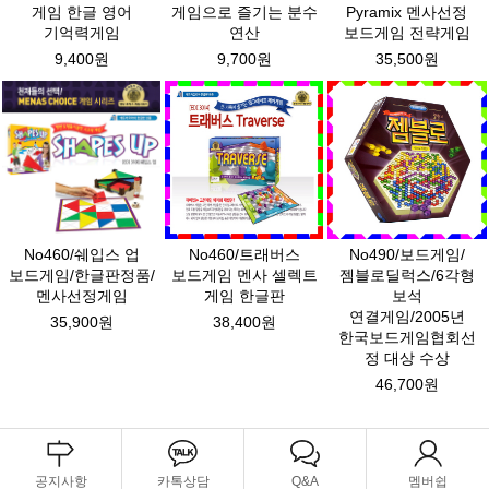
게임 한글 영어
게임으로 즐기는 분수
Pyramix 멘사선정
기억력게임
연산
보드게임 전략게임
9,400원
9,700원
35,500원
No460/쉐입스 업
No460/트래버스
No490/보드게임/
보드게임/한글판정품/
보드게임 멘사 셀렉트
젬블로딜럭스/6각형
멘사선정게임
게임 한글판
보석
연결게임/2005년
35,900원
38,400원
한국보드게임협회선
정 대상 수상
46,700원
공지사항
카톡상담
Q&A
멤버쉽