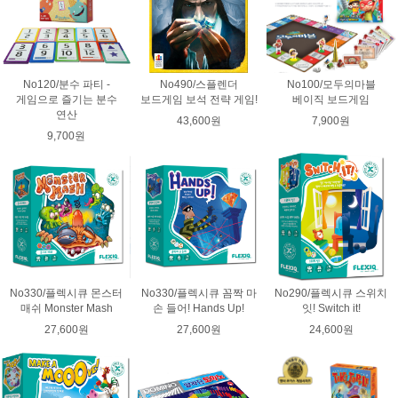
No120/분수 파티 -
No490/스플렌더
No100/모두의마블
게임으로 즐기는 분수
보드게임 보석 전략 게임!
베이직 보드게임
연산
43,600원
7,900원
9,700원
No330/플렉시큐 몬스터
No330/플렉시큐 꼼짝 마
No290/플렉시큐 스위치
매쉬 Monster Mash
손 들어! Hands Up!
잇! Switch it!
27,600원
27,600원
24,600원