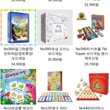
30,600원
30,500원
31,900원
No390/잘그락왕국/
No390/초성 도미노
No390/티키토플 Tiki
전략게임/영토확장/
보드게임
Topple 보드게임 멘사
보드게임
렉트선정
32,900원
34,900원
29,700원
No110/공룡 메모리
No120/분수 파티 -
No440/피라믹스