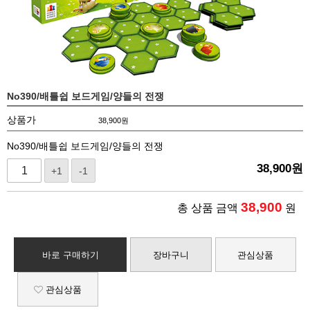
No390/배틀쉽 보드게임/양들의 전쟁
상품가
38,900
원
No390/배틀쉽 보드게임/양들의 전쟁
38,900
원
+1
-1
38,900
총 상품 금액
원
바로 구매하기
장바구니
관심상품
관심상품