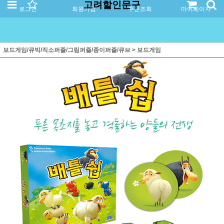
고려할인문구
로그인
회원가입
주문조회
마이페이지
보드게임/큐빅/직소퍼즐/그림퍼즐/종이퍼즐/큐브
>
보드게임