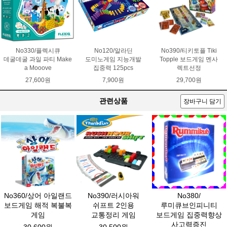
No330/플렉시큐
No120/알라딘
No390/티키토플 Tiki
데굴데굴 과일 파티 Make
도미노게임 지능개발
Topple 보드게임 멘사
a Mooove
집중력 125pcs
렉트선정
27,600원
7,900원
29,700원
관련상품
장바구니 담기
No360/상어 아일랜드
No390/러시아워
No380/
보드게임 해적 복불복
쉬프트 2인용
루미큐브인피니티
게임
교통정리 게임
보드게임 집중력향상
사고력증진