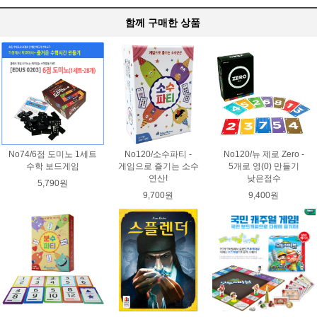
함께 구매한 상품
No74/6점 도미노 1세트
No120/소수파티 -
No120/뉴 제로 Zero -
수학 보드게임
게임으로 즐기는 소수
5개로 영(0) 만들기
연산!
낮은점수
5,790원
9,700원
9,400원