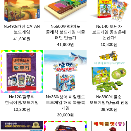
No490/카탄 CATAN
No500/카타미노
No140 보난자
보드게임
클래식 보드게임 퍼즐
보드게임 콩심은데
패턴 만들기
돈난다!
41,600원
41,900원
10,800원
No120/달무티
No360/상어 아일랜드
No390/배틀쉽
한국어판/보드게임
보드게임 해적 복불복
보드게임/양들의 전쟁
게임
10,200원
38,900원
30,600원