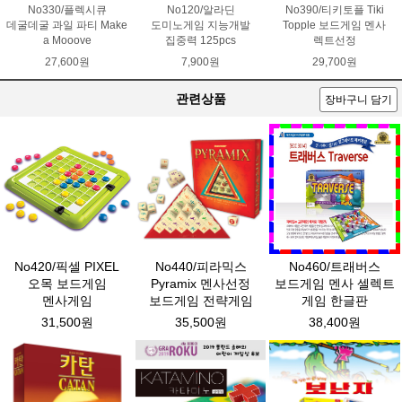
No330/플렉시큐
No120/알라딘
No390/티키토플 Tiki
데굴데굴 과일 파티 Make
도미노게임 지능개발
Topple 보드게임 멘사
a Mooove
집중력 125pcs
렉트선정
27,600원
7,900원
29,700원
관련상품
장바구니 담기
No420/픽셀 PIXEL
No440/피라믹스
No460/트래버스
오목 보드게임
Pyramix 멘사선정
보드게임 멘사 셀렉트
멘사게임
보드게임 전략게임
게임 한글판
31,500원
35,500원
38,400원