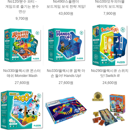
No120/분수 파티 -
No490/스플렌더
No100/모두의마블
게임으로 즐기는 분수
보드게임 보석 전략 게임!
베이직 보드게임
연산
43,600원
7,900원
9,700원
No330/플렉시큐 몬스터
No330/플렉시큐 꼼짝 마
No290/플렉시큐 스위치
매쉬 Monster Mash
손 들어! Hands Up!
잇! Switch it!
27,600원
27,600원
24,600원