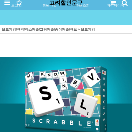
고려할인문구
로그인
회원가입
주문조회
마이페이지
보드게임/큐빅/직소퍼즐/그림퍼즐/종이퍼즐/큐브
>
보드게임