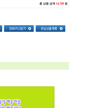
총 상품 금액
14,700
원