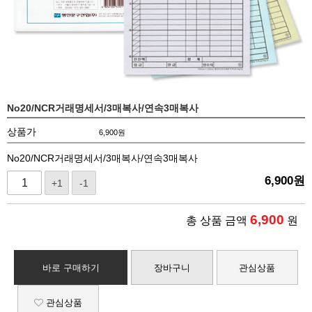
No20/NCR거래명세서/3매복사/연속3매복사
상품가
6,900
원
No20/NCR거래명세서/3매복사/연속3매복사
6,900
원
+1
-1
6,900
총 상품 금액
원
바로 구매하기
장바구니
관심상품
관심상품