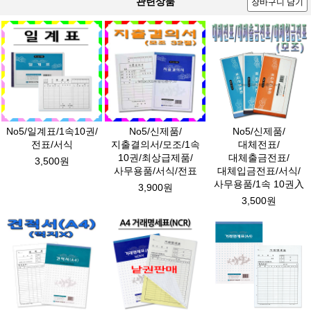
관련상품
장바구니 담기
No5/일계표/1속10권/
No5/신제품/
No5/신제품/
전표/서식
지출결의서/모조/1속
대체전표/
10권/최상급제품/
대체출금전표/
3,500원
사무용품/서식/전표
대체입금전표/서식/
사무용품/1속 10권入
3,900원
3,500원