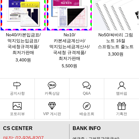
No40/카본입금표/
No10/
No50/싸바리 그림
먹지있는입금표/
카본세금계산서/
노트 16절
국세청규격제품/
먹지있는세금계산서/
스프링노트 줄노트
최저가판매
국세청 규격제품/
3,300원
최저가판매
3,400원
5,500원
공지사항
카톡상담
Q&A
멤버쉽
포토리뷰
VIP 게시판
배송조회
기획전
CS CENTER
BANK INFO
매장: 02-926-8207
예금주 : 고려문구(윤국선)