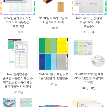
No4/한글가로 거래장
No20/철사꼬리표/물표/
No50/A3고급방안지
거래노트 사무용품
화물표/1속100매
100g/5mm/50매/
1세트10권
모눈종이
1,900원
3,100원
4,100원
No4/간이영수증/
No10/16절 스프링노트
No20/NCR거래명세표
순백영수증/간이계산서/
8종 낱권판매 랜덤발송
(3매) 2도인쇄 주문제작
먹지없는영수증/국세청
100권
620원
규격제품/최저가판매
349,000원
2,200원