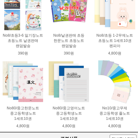
No8/초등3-6 일기장노트
No8/낱권판매 초등
No8/초등 1-2무제노트
초등노트 낱권판매
한문노트 초등노트
초등노트 1세트10권
랜덤발송
랜덤발송
펜피아
390원
390원
4,800원
No80/중고한문노트
No80/중고영어노트
No10/중고무제
중고등학생노트
중고등학생노트
중고등학생 줄노트
1세트10권
1세트10권
1세트10권
4,800원
4,800원
4,800원