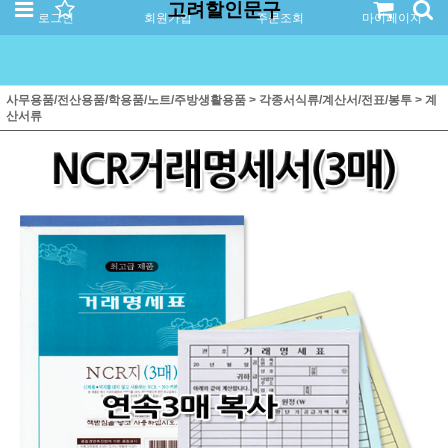
고려할인문구
로그인
회원가입
주문조회
마이페이지
사무용품/전산용품/학용품/노트/주방생활용품
>
각종서식류/계산서/전표/봉투
>
계
산서류