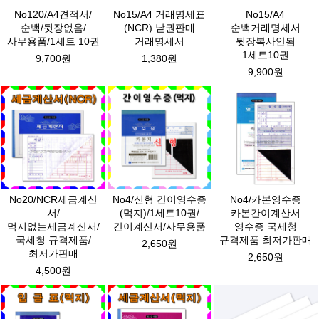
No120/A4견적서/
No15/A4 거래명세표
No15/A4
순백/뒷장없음/
(NCR) 낱권판매
순백거래명세서
사무용품/1세트 10권
거래명세서
뒷장복사안됨
1세트10권
9,700원
1,380원
9,900원
No20/NCR세금계산
No4/신형 간이영수증
No4/카본영수증
서/
(먹지)/1세트10권/
카본간이계산서
먹지없는세금계산서/
간이계산서/사무용품
영수증 국세청
국세청 규격제품/
규격제품 최저가판매
2,650원
최저가판매
2,650원
4,500원