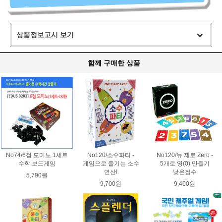
상품정보고시 보기
함께 구매한 상품
No74/6점 도미노 1세트
No120/소수파티 -
No120/뉴 제로 Zero -
수학 보드게임
게임으로 즐기는 소수
5개로 영(0) 만들기
연산!
낮은점수
5,790원
9,700원
9,400원