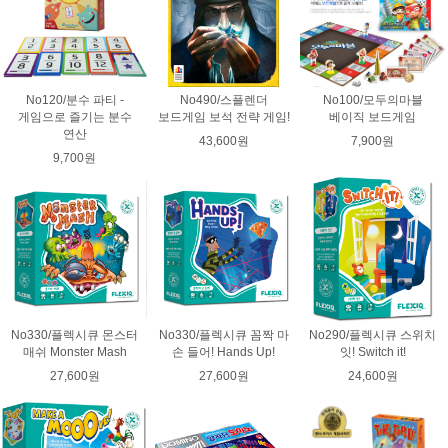
No120/분수 파티 -
No490/스플렌더
No100/모두의마블
게임으로 즐기는 분수
보드게임 보석 전략 게임!
베이직 보드게임
연산
43,600원
7,900원
9,700원
No330/플렉시큐 몬스터
No330/플렉시큐 꼼짝 마
No290/플렉시큐 스위치
매쉬 Monster Mash
손 들어! Hands Up!
잇! Switch it!
27,600원
27,600원
24,600원