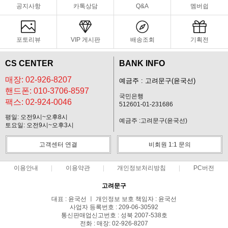
공지사항
카톡상담
Q&A
멤버쉽
포토리뷰
VIP 게시판
배송조회
기획전
CS CENTER
BANK INFO
매장: 02-926-8207
예금주 : 고려문구(윤국선)
핸드폰: 010-3706-8597
국민은행
팩스: 02-924-0046
512601-01-231686
평일: 오전9시~오후8시
예금주 :고려문구(윤국선)
토요일: 오전9시~오후3시
고객센터 연결
비회원 1:1 문의
이용안내
이용약관
개인정보처리방침
PC버전
고려문구
대표 : 윤국선 ㅣ 개인정보 보호 책임자 : 윤국선
사업자 등록번호 : 209-06-30592
통신판매업신고번호 : 성북 2007-538호
전화 : 매장: 02-926-8207