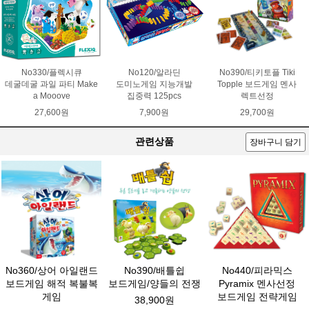
No330/플렉시큐
No120/알라딘
No390/티키토플 Tiki
데굴데굴 과일 파티 Make
도미노게임 지능개발
Topple 보드게임 멘사
a Mooove
집중력 125pcs
렉트선정
27,600원
7,900원
29,700원
관련상품
장바구니 담기
No360/상어 아일랜드
No390/배틀쉽
No440/피라믹스
보드게임 해적 복불복
보드게임/양들의 전쟁
Pyramix 멘사선정
게임
보드게임 전략게임
38,900원