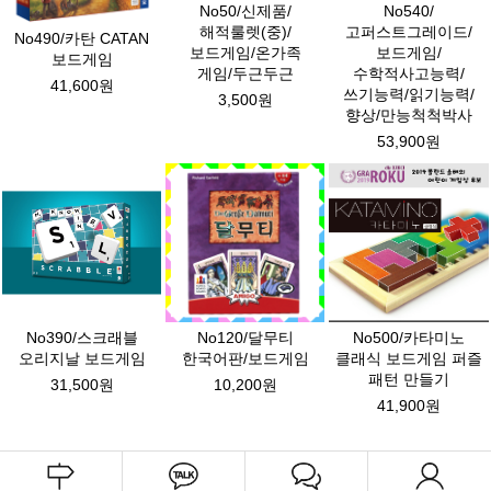
No50/신제품/
No540/
해적룰렛(중)/
고퍼스트그레이드/
No490/카탄 CATAN
보드게임/온가족
보드게임/
보드게임
게임/두근두근
수학적사고능력/
41,600원
쓰기능력/읽기능력/
3,500원
향상/만능척척박사
53,900원
No390/스크래블
No120/달무티
No500/카타미노
오리지날 보드게임
한국어판/보드게임
클래식 보드게임 퍼즐
패턴 만들기
31,500원
10,200원
41,900원