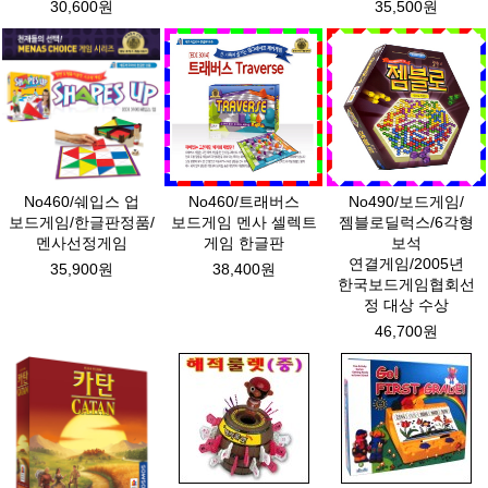
30,600원
35,500원
No460/쉐입스 업
No460/트래버스
No490/보드게임/
보드게임/한글판정품/
보드게임 멘사 셀렉트
젬블로딜럭스/6각형
멘사선정게임
게임 한글판
보석
연결게임/2005년
35,900원
38,400원
한국보드게임협회선
정 대상 수상
46,700원