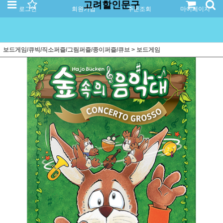
고려할인문구
로그인
회원가입
주문조회
마이페이지
보드게임/큐빅/직소퍼즐/그림퍼즐/종이퍼즐/큐브
>
보드게임