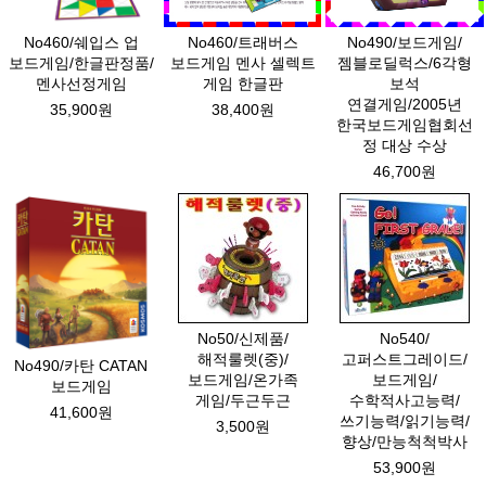
No460/쉐입스 업
No460/트래버스
No490/보드게임/
보드게임/한글판정품/
보드게임 멘사 셀렉트
젬블로딜럭스/6각형
멘사선정게임
게임 한글판
보석
연결게임/2005년
35,900원
38,400원
한국보드게임협회선
정 대상 수상
46,700원
No50/신제품/
No540/
해적룰렛(중)/
고퍼스트그레이드/
No490/카탄 CATAN
보드게임/온가족
보드게임/
보드게임
게임/두근두근
수학적사고능력/
41,600원
쓰기능력/읽기능력/
3,500원
향상/만능척척박사
53,900원