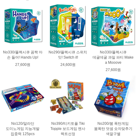
No330/플렉시큐 꼼짝 마
No290/플렉시큐 스위치
No330/플렉시큐
손 들어! Hands Up!
잇! Switch it!
데굴데굴 과일 파티 Make
a Mooove
27,600원
24,600원
27,600원
No120/알라딘
No390/티키토플 Tiki
No200/붐 폭탄게임
도미노게임 지능개발
Topple 보드게임 멘사
붐폭탄 덧셈 숫자맞추기
집중력 125pcs
렉트선정
색깔구별