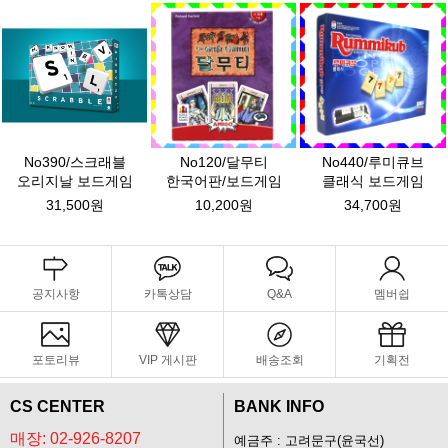
No390/스크래블
No120/달무티
No440/루미큐브
오리지날 보드게임
한국어판/보드게임
클래식 보드게임
31,500원
10,200원
34,700원
공지사항
카톡상담
Q&A
멤버쉽
포토리뷰
VIP 게시판
배송조회
기획전
CS CENTER
BANK INFO
매장: 02-926-8207
예금주 : 고려문구(윤국선)