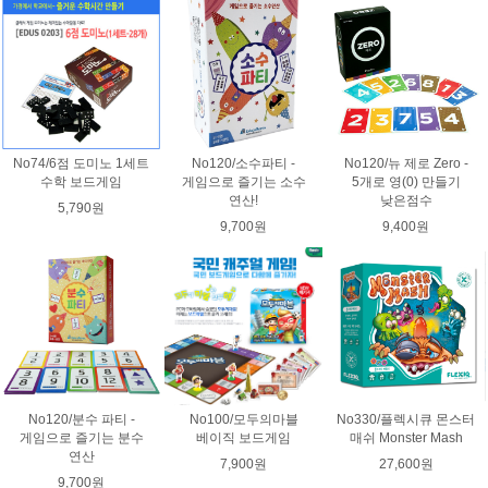
No74/6점 도미노 1세트
No120/소수파티 -
No120/뉴 제로 Zero -
수학 보드게임
게임으로 즐기는 소수
5개로 영(0) 만들기
연산!
낮은점수
5,790원
9,700원
9,400원
No120/분수 파티 -
No100/모두의마블
No330/플렉시큐 몬스터
게임으로 즐기는 분수
베이직 보드게임
매쉬 Monster Mash
연산
7,900원
27,600원
9,700원