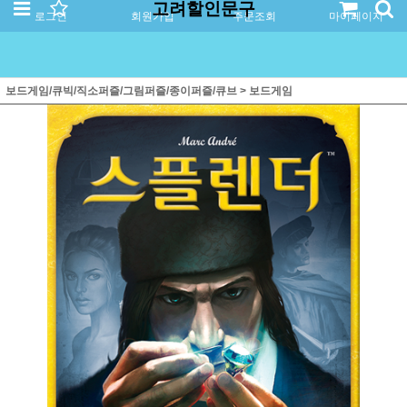
고려할인문구
로그인
회원가입
주문조회
마이페이지
보드게임/큐빅/직소퍼즐/그림퍼즐/종이퍼즐/큐브
>
보드게임