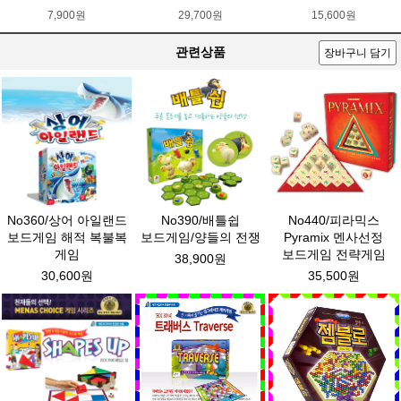
7,900원
29,700원
15,600원
관련상품
장바구니 담기
No360/상어 아일랜드
No390/배틀쉽
No440/피라믹스
보드게임 해적 복불복
보드게임/양들의 전쟁
Pyramix 멘사선정
게임
보드게임 전략게임
38,900원
30,600원
35,500원