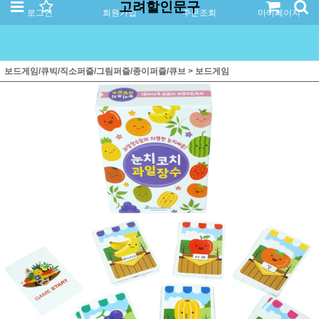
고려할인문구
로그인
회원가입
주문조회
마이페이지
보드게임/큐빅/직소퍼즐/그림퍼즐/종이퍼즐/큐브
>
보드게임