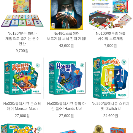
No120/분수 파티 -
No490/스플렌더
No100/모두의마블
게임으로 즐기는 분수
보드게임 보석 전략 게임!
베이직 보드게임
연산
43,600원
7,900원
9,700원
No330/플렉시큐 몬스터
No330/플렉시큐 꼼짝 마
No290/플렉시큐 스위치
매쉬 Monster Mash
손 들어! Hands Up!
잇! Switch it!
27,600원
27,600원
24,600원