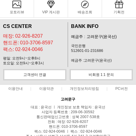
포토리뷰
VIP 게시판
배송조회
기획전
CS CENTER
BANK INFO
매장: 02-926-8207
예금주 : 고려문구(윤국선)
핸드폰: 010-3706-8597
국민은행
팩스: 02-924-0046
512601-01-231686
평일: 오전9시~오후8시
예금주 :고려문구(윤국선)
토요일: 오전9시~오후3시
고객센터 연결
비회원 1:1 문의
이용안내
이용약관
개인정보처리방침
PC버전
고려문구
대표 : 윤국선 ㅣ 개인정보 보호 책임자 : 윤국선
사업자 등록번호 : 209-06-30592
통신판매업신고번호 : 성북 2007-538호
전화 : 매장: 02-926-8207
핸드폰: 010-3706-8597
팩스: 02-924-0046 ㅣ 팩스 : 02-924-0046