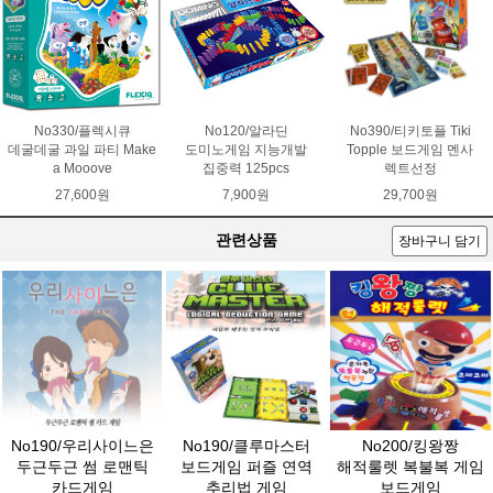
No330/플렉시큐
No120/알라딘
No390/티키토플 Tiki
데굴데굴 과일 파티 Make
도미노게임 지능개발
Topple 보드게임 멘사
a Mooove
집중력 125pcs
렉트선정
27,600원
7,900원
29,700원
관련상품
장바구니 담기
No190/우리사이느은
No190/클루마스터
No200/킹왕짱
두근두근 썸 로맨틱
보드게임 퍼즐 연역
해적룰렛 복불복 게임
카드게임
추리법 게임
보드게임