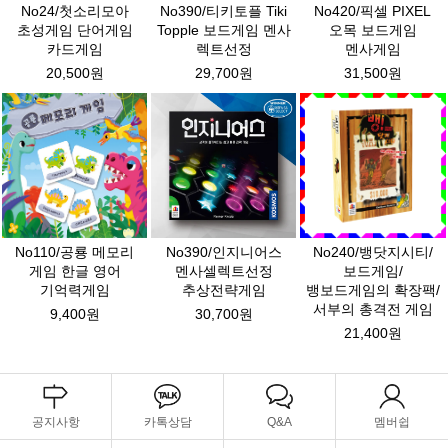
No24/첫소리모아
No390/티키토플 Tiki
No420/픽셀 PIXEL
초성게임 단어게임
Topple 보드게임 멘사
오목 보드게임
카드게임
렉트선정
멘사게임
20,500원
29,700원
31,500원
No110/공룡 메모리
No390/인지니어스
No240/뱅닷지시티/
게임 한글 영어
멘사셀렉트선정
보드게임/
기억력게임
추상전략게임
뱅보드게임의 확장팩/
서부의 총격전 게임
9,400원
30,700원
21,400원
공지사항
카톡상담
Q&A
멤버쉽