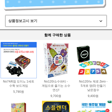
상품정보고시 보기
함께 구매한 상품
No74/6점 도미노 1세트
No120/소수파티 -
No120/뉴 제로 Zero -
수학 보드게임
게임으로 즐기는 소수
5개로 영(0) 만들기
연산!
낮은점수
5,790원
9,700원
9,400원