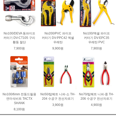
No100/DEVA 동파이프
No200/PVC 파이프
No100/엑셀 파이프
커터기 DV-CT105 구리
커터기 DV-PPC42 엑셀
커터기 DV-EPC35
황동 절단
우레탄
우레탄 PVC
7,900원
9,900원
7,900원
No100/6mm 전동드릴용
No50/탑헤트 니퍼-소 TH-
No70/탑헤트 니퍼-중 TH-
연마석비트 TACTX
204 수공구 전선자르기
206 수공구 전선자르기
SHANK
3,900원
4,900원
8,100원