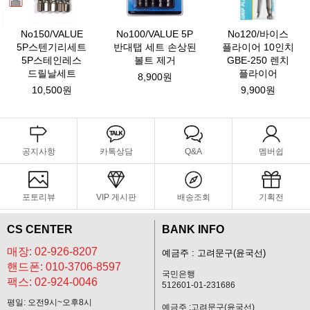
No150/VALUE
No100/VALUE 5P
No120/바이스
5P스텐기리세트
반대탭 세트 손상된
플라이어 10인치
5P스테인레스
볼트 제거
GBE-250 렌치
드릴날세트
플라이어
8,900원
10,500원
9,900원
공지사항
카톡상담
Q&A
멤버쉽
포토리뷰
VIP 게시판
배송조회
기획전
CS CENTER
BANK INFO
매장: 02-926-8207
예금주 : 고려문구(윤국선)
핸드폰: 010-3706-8597
국민은행
팩스: 02-924-0046
512601-01-231686
평일: 오전9시~오후8시
예금주 :고려문구(윤국선)