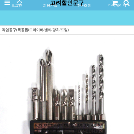
고려할인문구
로그인
회원가입
주문조회
마이페이지
작업공구(목공톱/드라이버/벤찌/망치/드릴)