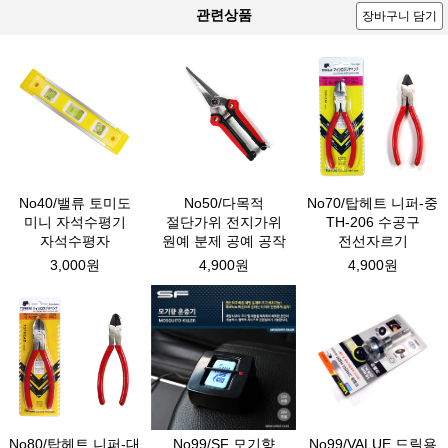
관련상품
장바구니 담기
No40/밸류 토미도
No50/다목적
No70/탑헤트 니퍼-중
미니 자석수평기
절단가위 전지가위
TH-206 수공구
자석수평자
원예 분제 공예 공작
전선자르기
3,000원
4,900원
4,900원
No80/탑헤트 니퍼-대
No99/SF 모기향
No99/VALUE 드릴용