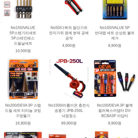
No150/VALUE
No50/다목적 절단가위
No100/VALUE 5P
5P스텐기리세트
전지가위 원예 분제 공예
반대탭 세트 손상된 볼트
5P스테인레스
공작
제거
드릴날세트
4,900원
8,900원
10,500원
No200/DEVA 3P 스텝
No1500/리튬이온 충전식
No100/DEVA 3P 블랙
드릴 세트 티타늄 코팅
송풍기 JPB-250L
컬러복스어댑터 DV-
구멍뚫기
낙엽청소
BCBA3P 아답타
16,900원
89,900원
8,900원