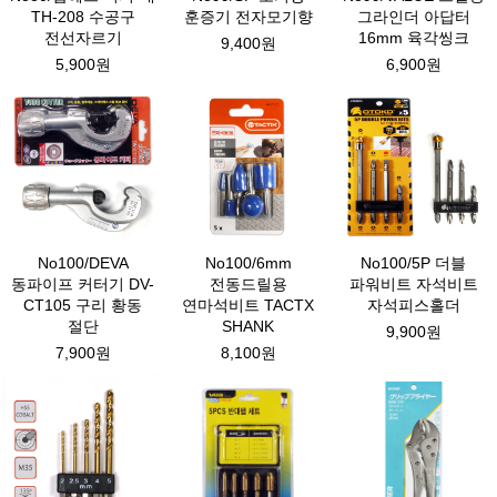
TH-208 수공구
훈증기 전자모기향
그라인더 아답터
전선자르기
16mm 육각씽크
9,400원
5,900원
6,900원
No100/DEVA
No100/6mm
No100/5P 더블
동파이프 커터기 DV-
전동드릴용
파워비트 자석비트
CT105 구리 황동
연마석비트 TACTX
자석피스홀더
절단
SHANK
9,900원
7,900원
8,100원