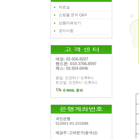
자료실
쇼핑몰 문의 Q&A
상품리뷰보기
공지사항
매장: 02-926-8207
핸드폰: 010-3706-8597
팩스: 02-924-0046
평일: 오전9시~오후8시
토요일: 오전9시~오후3시
E-MAIL 문의
국민은행
512601-01-231686
예금주 :고려문구(윤국선)