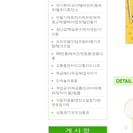
악기류/리코더/탬버린/리듬세
트/멜로디혼/단소
만들기재료/만지락유토/유치
원교재/클레이/점토/탈만들기
장난감/학습완구/전자게임기/
인형
프라모델/간담조립/비행기조
립/탱크조립
BB탄총/에어건/전동총/권총/소
총
교통충전카드/교통카드시계
목공예/나무공예/집꾸미기
민속놀이용품
작업공구(목공톱/드라이버/벤
찌/망치/드릴)/철물
자동차용품/엔진오일첨가제/
연료첨가제
상품권/기프트상품권