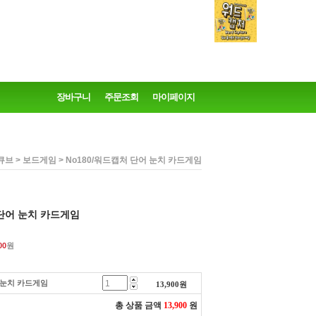
장바구니
주문조회
마이페이지
>
> No180/워드캡처 단어 눈치 카드게임
큐브
보드게임
 단어 눈치 카드게임
00
원
어 눈치 카드게임
13,900
원
총 상품 금액
13,900
원