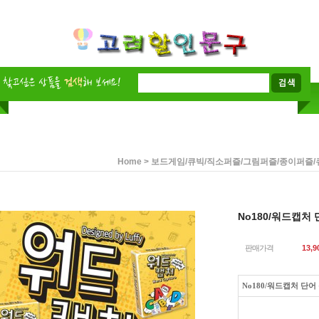
>
Home
보드게임/큐빅/직소퍼즐/그림퍼즐/종이퍼즐/
No180/워드캡처
판매가격
13,9
No180/워드캡처 단