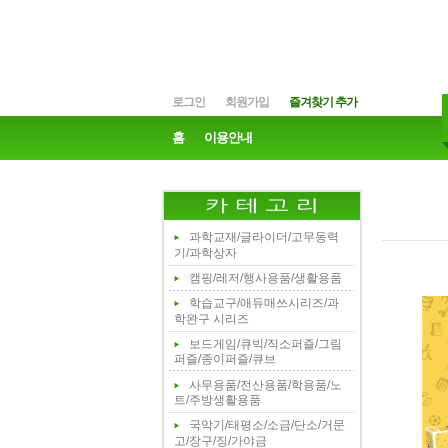
로그인
회원가입
즐겨찾기 추가
홈
이용안내
과학교재/글라이더/고무동력
기/과학상자
캠핑/레저/행사용품/생활용품
학습교구/애듀매쓰시리즈/과
학완구 시리즈
보드게임/큐빅/직소퍼즐/그림
퍼즐/종이퍼즐/큐브
사무용품/전산용품/학용품/노
트/주방생활용품
국악기/태평소/소금/단소/거문
고/장구/징/가야금