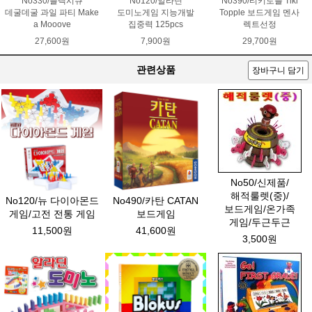
No330/플렉시큐
No120/알라딘
No390/티키토플 Tiki
데굴데굴 과일 파티 Make
도미노게임 지능개발
Topple 보드게임 멘사
a Mooove
집중력 125pcs
렉트선정
27,600원
7,900원
29,700원
관련상품
장바구니 담기
No50/신제품/
해적룰렛(중)/
No120/뉴 다이아몬드
No490/카탄 CATAN
보드게임/온가족
게임/고전 전통 게임
보드게임
게임/두근두근
11,500원
41,600원
3,500원