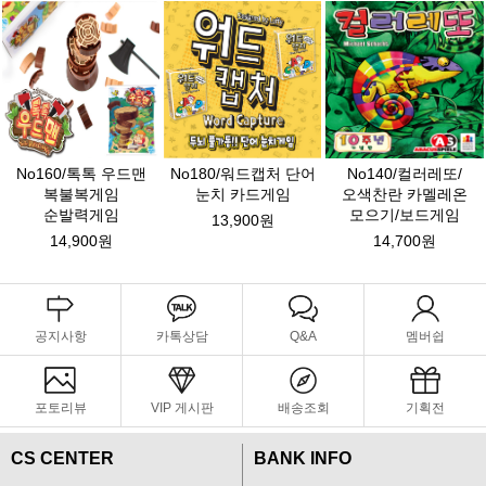
No160/톡톡 우드맨
No180/워드캡처 단어
No140/컬러레또/
복불복게임
눈치 카드게임
오색찬란 카멜레온
순발력게임
모으기/보드게임
13,900원
14,900원
14,700원
공지사항
카톡상담
Q&A
멤버쉽
포토리뷰
VIP 게시판
배송조회
기획전
CS CENTER
BANK INFO