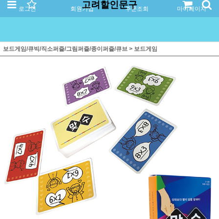
고려할인문구
로그인
회원가입
주문조회
마이페이지
보드게임/큐빅/직소퍼즐/그림퍼즐/종이퍼즐/큐브
>
보드게임