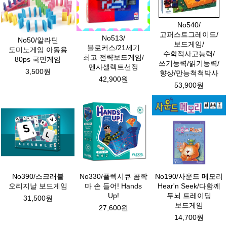
No540/
고퍼스트그레이드/
No513/
No50/알라딘
보드게임/
블로커스/21세기
도미노게임 아동용
수학적사고능력/
최고 전략보드게임/
80ps 국민게임
쓰기능력/읽기능력/
멘사셀렉트선정
3,500원
향상/만능척척박사
42,900원
53,900원
No390/스크래블
No330/플렉시큐 꼼짝
No190/사운드 메모리
오리지날 보드게임
마 손 들어! Hands
Hear'n Seek/다함께
Up!
두뇌 트레이딩
31,500원
보드게임
27,600원
14,700원