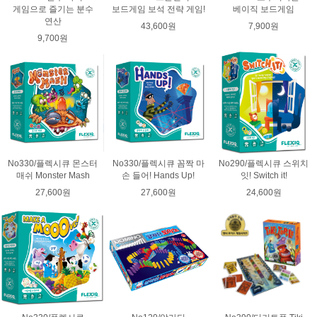
게임으로 즐기는 분수
보드게임 보석 전략 게임!
베이직 보드게임
연산
43,600원
7,900원
9,700원
No330/플렉시큐 몬스터
No330/플렉시큐 꼼짝 마
No290/플렉시큐 스위치
매쉬 Monster Mash
손 들어! Hands Up!
잇! Switch it!
27,600원
27,600원
24,600원