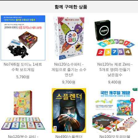
함께 구매한 상품
No74/6점 도미노 1세트
No120/소수파티 -
No120/뉴 제로 Zero -
수학 보드게임
게임으로 즐기는 소수
5개로 영(0) 만들기
연산!
낮은점수
5,790원
9,700원
9,400원
No120/분수 파티 -
No490/스플렌더
No100/모두의마블