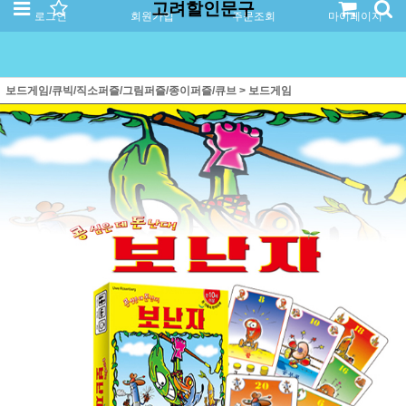
고려할인문구
로그인
회원가입
주문조회
마이페이지
보드게임/큐빅/직소퍼즐/그림퍼즐/종이퍼즐/큐브
>
보드게임