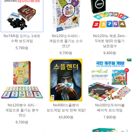
No74/6점 도미노 1세트
No120/소수파티 -
No120/뉴 제로 Zero -
수학 보드게임
게임으로 즐기는 소수
5개로 영(0) 만들기
연산!
낮은점수
5,790원
9,700원
9,400원
No120/분수 파티 -
No490/스플렌더
No100/모두의마블
게임으로 즐기는 분수
보드게임 보석 전략 게임!
베이직 보드게임
연산
43,600원
7,900원
9,700원