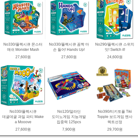
No330/플렉시큐 몬스터
No330/플렉시큐 꼼짝 마
No290/플렉시큐 스위치
매쉬 Monster Mash
손 들어! Hands Up!
잇! Switch it!
27,600원
27,600원
24,600원
No330/플렉시큐
No120/알라딘
No390/티키토플 Tiki
데굴데굴 과일 파티 Make
도미노게임 지능개발
Topple 보드게임 멘사
a Mooove
집중력 125pcs
렉트선정
27,600원
7,900원
29,700원