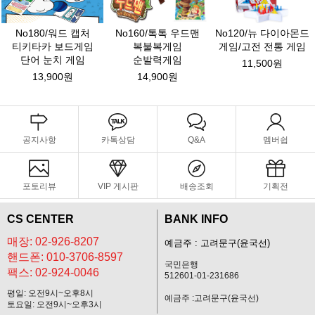
No180/워드 캡처
No160/톡톡 우드맨
No120/뉴 다이아몬드
티키타카 보드게임
복불복게임
게임/고전 전통 게임
단어 눈치 게임
순발력게임
11,500원
13,900원
14,900원
공지사항
카톡상담
Q&A
멤버쉽
포토리뷰
VIP 게시판
배송조회
기획전
CS CENTER
BANK INFO
매장: 02-926-8207
예금주 : 고려문구(윤국선)
핸드폰: 010-3706-8597
국민은행
팩스: 02-924-0046
512601-01-231686
평일: 오전9시~오후8시
예금주 :고려문구(윤국선)
토요일: 오전9시~오후3시