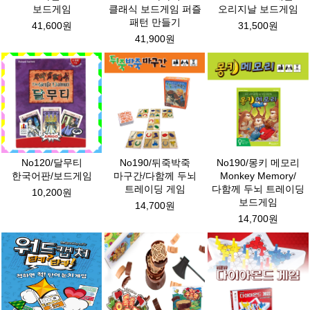
보드게임
클래식 보드게임 퍼즐
오리지날 보드게임
패턴 만들기
41,600원
31,500원
41,900원
No120/달무티
No190/뒤죽박죽
No190/몽키 메모리
한국어판/보드게임
마구간/다함께 두뇌
Monkey Memory/
트레이딩 게임
다함께 두뇌 트레이딩
10,200원
보드게임
14,700원
14,700원