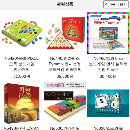
관련상품
장바구니 담기
No420/픽셀 PIXEL
No440/피라믹스
No460/트래버스
오목 보드게임
Pyramix 멘사선정
보드게임 멘사 셀렉트
멘사게임
보드게임 전략게임
게임 한글판
31,500원
35,500원
38,400원
No490/카탄 CATAN
No500/카타미노
No390/스크래블